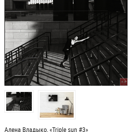
Алена Владыко, «Triple sun #3»